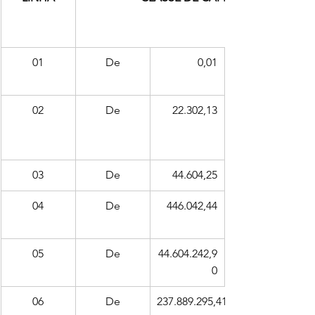
01
De
0,01
02
De
22.302,13
03
De
44.604,25
04
De
446.042,44
05
De
44.604.242,9
0
06
De
237.889.295,41        Em diante