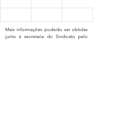
Mais informações poderão ser obtidas 
junto à secretaria do Sindicato pelo 
telefone (51) 3347-8755 ou e-mail 
atendimento@sindicerrs.org.br
.
SINDICATO FORTE, INDÚSTRIA 
FORTE!
Ver tudo
Posts recentes