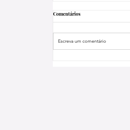
Comentários
Escreva um comentário
EVENTO DA FIERGS
DISCUTIRÁ IMPACTOS DO
PISO MÍNIMO DO FRETE