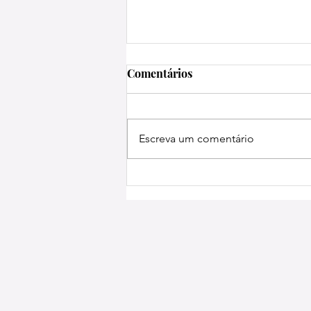
Comentários
Escreva um comentário
EVENTO DA FIERGS
DISCUTIRÁ IMPACTOS DO
PISO MÍNIMO DO FRETE