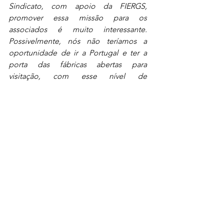
Sindicato, com apoio da FIERGS, 
promover essa missão para os 
associados é muito interessante. 
Possivelmente, nós não teríamos a 
oportunidade de ir a Portugal e ter a 
porta das fábricas abertas para 
visitação, com esse nível de 
detalhamento. Então, vai ser 
extremamente enriquecedor para nós”
, 
reforça. 
Conheça todas as empresas 
participantes da Expedição:
Cerâmica Fachinetto (Arvorezinha)
Cerâmica Soares (Viamão)
Cerâmica Venâncio (Venâncio Aires)
Olaria Danenberg (Pelotas)
Olaria Nadir Danenberg (Pelotas)
Cerâmica Veber (Faxinal do Soturno)