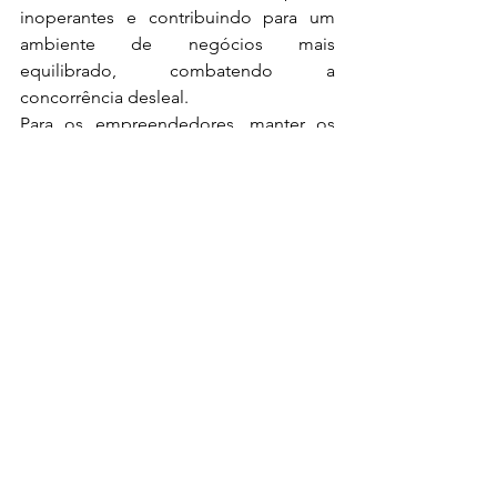
inoperantes e contribuindo para um 
ambiente de negócios mais 
equilibrado, combatendo a 
concorrência desleal.
Para os empreendedores, manter os 
dados atualizados garante não apenas 
regularidade fiscal, mas também 
acesso a programas de regularização e 
renegociação de dívidas.
Ver tudo
Posts recentes