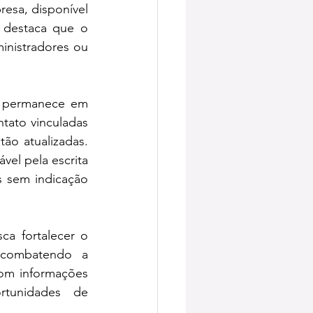
esa, disponível 
 destaca que o 
inistradores ou 
a permanece em 
tato vinculadas 
ão atualizadas. 
el pela escrita 
 sem indicação 
a fortalecer o 
 combatendo a 
om informações 
tunidades de 