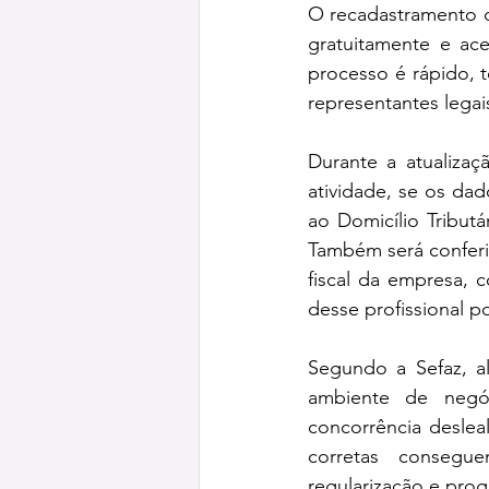
O recadastramento de
gratuitamente e ac
processo é rápido, t
representantes lega
Durante a atualizaç
atividade, se os dad
ao Domicílio Tributá
Também será conferid
fiscal da empresa, 
desse profissional p
Segundo a Sefaz, a
ambiente de negóc
concorrência deslea
corretas consegu
regularização e pro