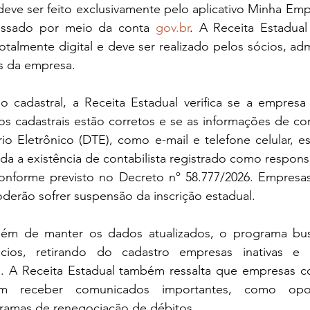
ve ser feito exclusivamente pelo aplicativo Minha Empr
essado por meio da conta 
gov.br
. A Receita Estadual
otalmente digital e deve ser realizado pelos sócios, adm
is da empresa.
ão cadastral, a Receita Estadual verifica se a empres
os cadastrais estão corretos e se as informações de con
rio Eletrônico (DTE), como e-mail e telefone celular, est
a a existência de contabilista registrado como responsáv
conforme previsto no Decreto nº 58.777/2026. Empresas
oderão sofrer suspensão da inscrição estadual.
lém de manter os dados atualizados, o programa busc
ios, retirando do cadastro empresas inativas e
l. A Receita Estadual também ressalta que empresas c
em receber comunicados importantes, como opor
gramas de renegociação de débitos.