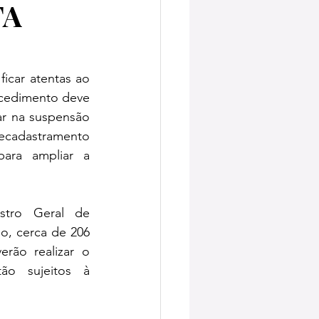
TA
car atentas ao 
ocedimento deve 
r na suspensão 
ecadastramento 
ara ampliar a 
stro Geral de 
o, cerca de 206 
ão realizar o 
ão sujeitos à 